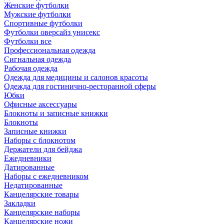
Женские футболки
Мужские футболки
Спортивные футболки
Футболки оверсайз унисекс
Футболки все
Профессиональная одежда
Сигнальная одежда
Рабочая одежда
Одежда для медицины и салонов красоты
Одежда для гостинично-ресторанной сферы
Юбки
Офисные аксессуары
Блокноты и записные книжки
Блокноты
Записные книжки
Наборы с блокнотом
Держатели для бейджа
Ежедневники
Датированные
Наборы с ежедневником
Недатированные
Канцелярские товары
Закладки
Канцелярские наборы
Канцелярские ножи