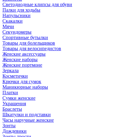
Светодиодные клипсы для обуви
Палки для ходьбы
Напульсники
Скакалки
Мячи
Секундомеры
Спортивные бутылки
Товары для болельщиков
Товары для велосипедистов
Женские аксессуары
Женские наборы
Женские портмоне
Зеркала
Косметички
Крючки для сумок
Маникюрные наборы
Платки
Сумки женские
Украшения
Браслеты
Шкатулки и подставки
Часы наручные женские
Зонты
Дождевики
Зонты-трости