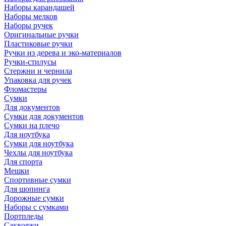
Наборы карандашей
Наборы мелков
Наборы ручек
Оригинальные ручки
Пластиковые ручки
Ручки из дерева и эко-материалов
Ручки-стилусы
Стержни и чернила
Упаковка для ручек
Фломастеры
Сумки
Для документов
Сумки для документов
Сумки на плечо
Для ноутбука
Сумки для ноутбука
Чехлы для ноутбука
Для спорта
Мешки
Спортивные сумки
Для шопинга
Дорожные сумки
Наборы с сумками
Портпледы
Саквояжи