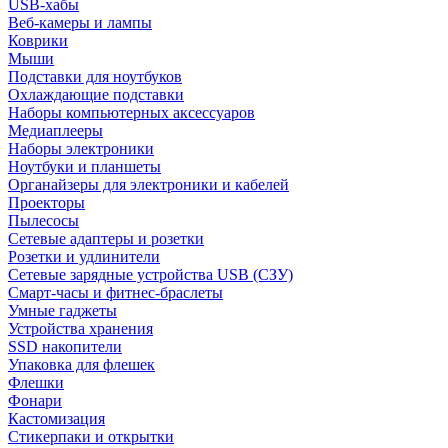
USB-хабы
Веб-камеры и лампы
Коврики
Мыши
Подставки для ноутбуков
Охлаждающие подставки
Наборы компьютерных аксессуаров
Медиаплееры
Наборы электроники
Ноутбуки и планшеты
Органайзеры для электроники и кабелей
Проекторы
Пылесосы
Сетевые адаптеры и розетки
Розетки и удлинители
Сетевые зарядные устройства USB (СЗУ)
Смарт-часы и фитнес-браслеты
Умные гаджеты
Устройства хранения
SSD накопители
Упаковка для флешек
Флешки
Фонари
Кастомизация
Стикерпаки и открытки