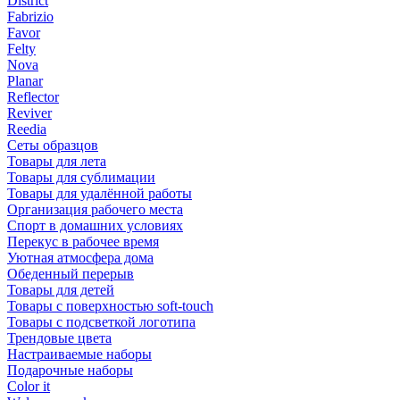
District
Fabrizio
Favor
Felty
Nova
Planar
Reflector
Reviver
Reedia
Сеты образцов
Товары для лета
Товары для сублимации
Товары для удалённой работы
Организация рабочего места
Спорт в домашних условиях
Перекус в рабочее время
Уютная атмосфера дома
Обеденный перерыв
Товары для детей
Товары с поверхностью soft-touch
Товары с подсветкой логотипа
Трендовые цвета
Настраиваемые наборы
Подарочные наборы
Color it