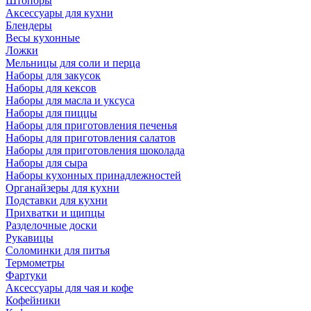
Штопоры
Аксессуары для кухни
Блендеры
Весы кухонные
Ложки
Мельницы для соли и перца
Наборы для закусок
Наборы для кексов
Наборы для масла и уксуса
Наборы для пиццы
Наборы для приготовления печенья
Наборы для приготовления салатов
Наборы для приготовления шоколада
Наборы для сыра
Наборы кухонных принадлежностей
Органайзеры для кухни
Подставки для кухни
Прихватки и щипцы
Разделочные доски
Рукавицы
Соломинки для питья
Термометры
Фартуки
Аксессуары для чая и кофе
Кофейники