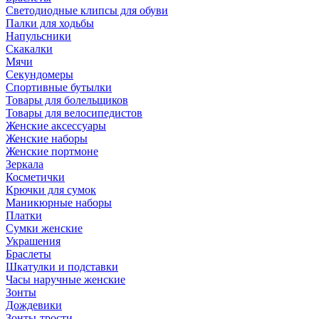
Светодиодные клипсы для обуви
Палки для ходьбы
Напульсники
Скакалки
Мячи
Секундомеры
Спортивные бутылки
Товары для болельщиков
Товары для велосипедистов
Женские аксессуары
Женские наборы
Женские портмоне
Зеркала
Косметички
Крючки для сумок
Маникюрные наборы
Платки
Сумки женские
Украшения
Браслеты
Шкатулки и подставки
Часы наручные женские
Зонты
Дождевики
Зонты-трости