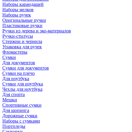
Наборы карандашей
Наборы мелков
Наборы ручек
Оригинальные ручки
Пластиковые ручки
Ручки из дерева и эко-материалов
Ручки-стилусы
Стержни и чернила
Упаковка для ручек
Фломастеры
Сумки
Для документов
Сумки для документов
Сумки на плечо
Для ноутбука
Сумки для ноутбука
Чехлы для ноутбука
Для спорта
Мешки
Спортивные сумки
Для шопинга
Дорожные сумки
Наборы с сумками
Портпледы
Саквояжи