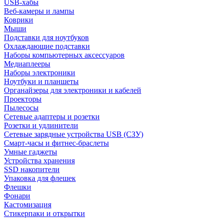
USB-хабы
Веб-камеры и лампы
Коврики
Мыши
Подставки для ноутбуков
Охлаждающие подставки
Наборы компьютерных аксессуаров
Медиаплееры
Наборы электроники
Ноутбуки и планшеты
Органайзеры для электроники и кабелей
Проекторы
Пылесосы
Сетевые адаптеры и розетки
Розетки и удлинители
Сетевые зарядные устройства USB (СЗУ)
Смарт-часы и фитнес-браслеты
Умные гаджеты
Устройства хранения
SSD накопители
Упаковка для флешек
Флешки
Фонари
Кастомизация
Стикерпаки и открытки