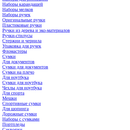
Наборы карандашей
Наборы мелков
Наборы ручек
Оригинальные ручки
Пластиковые ручки
Ручки из дерева и эко-материалов
Ручки-стилусы
Стержни и чернила
Упаковка для ручек
Фломастеры
Сумки
Для документов
Сумки для документов
Сумки на плечо
Для ноутбука
Сумки для ноутбука
Чехлы для ноутбука
Для спорта
Мешки
Спортивные сумки
Для шопинга
Дорожные сумки
Наборы с сумками
Портпледы
Саквояжи