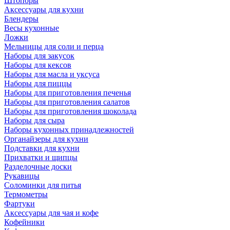
Штопоры
Аксессуары для кухни
Блендеры
Весы кухонные
Ложки
Мельницы для соли и перца
Наборы для закусок
Наборы для кексов
Наборы для масла и уксуса
Наборы для пиццы
Наборы для приготовления печенья
Наборы для приготовления салатов
Наборы для приготовления шоколада
Наборы для сыра
Наборы кухонных принадлежностей
Органайзеры для кухни
Подставки для кухни
Прихватки и щипцы
Разделочные доски
Рукавицы
Соломинки для питья
Термометры
Фартуки
Аксессуары для чая и кофе
Кофейники