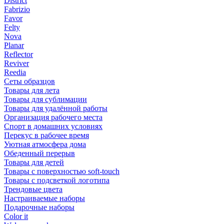
District
Fabrizio
Favor
Felty
Nova
Planar
Reflector
Reviver
Reedia
Сеты образцов
Товары для лета
Товары для сублимации
Товары для удалённой работы
Организация рабочего места
Спорт в домашних условиях
Перекус в рабочее время
Уютная атмосфера дома
Обеденный перерыв
Товары для детей
Товары с поверхностью soft-touch
Товары с подсветкой логотипа
Трендовые цвета
Настраиваемые наборы
Подарочные наборы
Color it