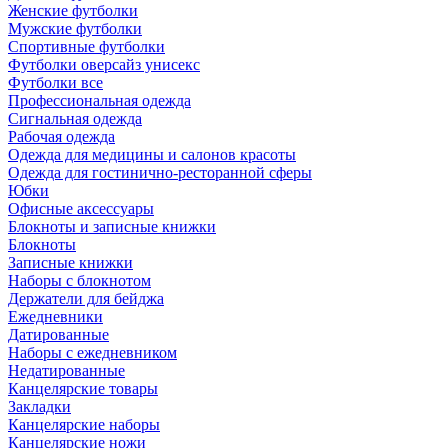
Женские футболки
Мужские футболки
Спортивные футболки
Футболки оверсайз унисекс
Футболки все
Профессиональная одежда
Сигнальная одежда
Рабочая одежда
Одежда для медицины и салонов красоты
Одежда для гостинично-ресторанной сферы
Юбки
Офисные аксессуары
Блокноты и записные книжки
Блокноты
Записные книжки
Наборы с блокнотом
Держатели для бейджа
Ежедневники
Датированные
Наборы с ежедневником
Недатированные
Канцелярские товары
Закладки
Канцелярские наборы
Канцелярские ножи