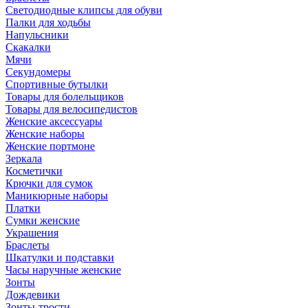
Светодиодные клипсы для обуви
Палки для ходьбы
Напульсники
Скакалки
Мячи
Секундомеры
Спортивные бутылки
Товары для болельщиков
Товары для велосипедистов
Женские аксессуары
Женские наборы
Женские портмоне
Зеркала
Косметички
Крючки для сумок
Маникюрные наборы
Платки
Сумки женские
Украшения
Браслеты
Шкатулки и подставки
Часы наручные женские
Зонты
Дождевики
Зонты-трости