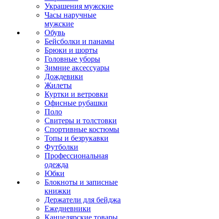
Украшения мужские
Часы наручные
мужские
Обувь
Бейсболки и панамы
Брюки и шорты
Головные уборы
Зимние аксессуары
Дождевики
Жилеты
Куртки и ветровки
Офисные рубашки
Поло
Свитеры и толстовки
Спортивные костюмы
Топы и безрукавки
Футболки
Профессиональная
одежда
Юбки
Блокноты и записные
книжки
Держатели для бейджа
Ежедневники
Канцелярские товары