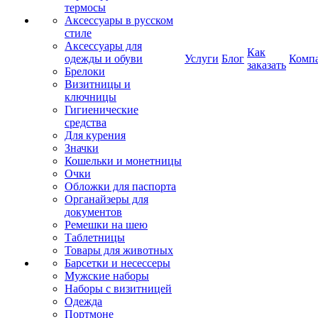
термосы
Аксессуары в русском
стиле
Аксессуары для
Как
одежды и обуви
Услуги
Блог
Комп
заказать
Брелоки
Визитницы и
ключницы
Гигиенические
средства
Для курения
Значки
Кошельки и монетницы
Очки
Обложки для паспорта
Органайзеры для
документов
Ремешки на шею
Таблетницы
Товары для животных
Барсетки и несессеры
Мужские наборы
Наборы с визитницей
Одежда
Портмоне