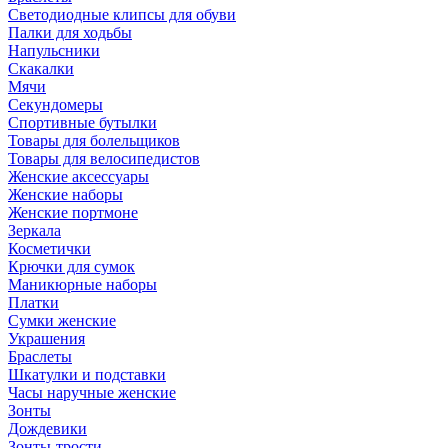
Светодиодные клипсы для обуви
Палки для ходьбы
Напульсники
Скакалки
Мячи
Секундомеры
Спортивные бутылки
Товары для болельщиков
Товары для велосипедистов
Женские аксессуары
Женские наборы
Женские портмоне
Зеркала
Косметички
Крючки для сумок
Маникюрные наборы
Платки
Сумки женские
Украшения
Браслеты
Шкатулки и подставки
Часы наручные женские
Зонты
Дождевики
Зонты-трости