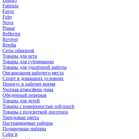
District
Fabrizio
Favor
Felty
Nova
Planar
Reflector
Reviver
Reedia
Сеты образцов
Товары для лета
Товары для сублимации
Товары для удалённой работы
Организация рабочего места
Спорт в домашних условиях
Перекус в рабочее время
Уютная атмосфера дома
Обеденный перерыв
Товары для детей
Товары с поверхностью soft-touch
Товары с подсветкой логотипа
Трендовые цвета
Настраиваемые наборы
Подарочные наборы
Color it