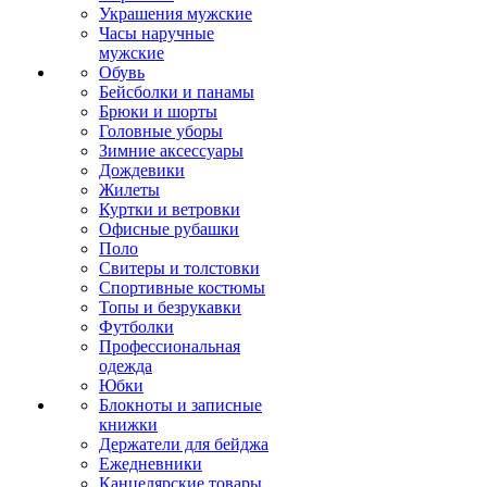
Украшения мужские
Часы наручные
мужские
Обувь
Бейсболки и панамы
Брюки и шорты
Головные уборы
Зимние аксессуары
Дождевики
Жилеты
Куртки и ветровки
Офисные рубашки
Поло
Свитеры и толстовки
Спортивные костюмы
Топы и безрукавки
Футболки
Профессиональная
одежда
Юбки
Блокноты и записные
книжки
Держатели для бейджа
Ежедневники
Канцелярские товары