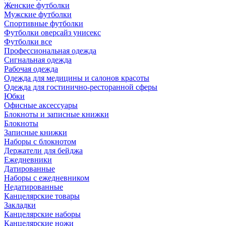
Женские футболки
Мужские футболки
Спортивные футболки
Футболки оверсайз унисекс
Футболки все
Профессиональная одежда
Сигнальная одежда
Рабочая одежда
Одежда для медицины и салонов красоты
Одежда для гостинично-ресторанной сферы
Юбки
Офисные аксессуары
Блокноты и записные книжки
Блокноты
Записные книжки
Наборы с блокнотом
Держатели для бейджа
Ежедневники
Датированные
Наборы с ежедневником
Недатированные
Канцелярские товары
Закладки
Канцелярские наборы
Канцелярские ножи