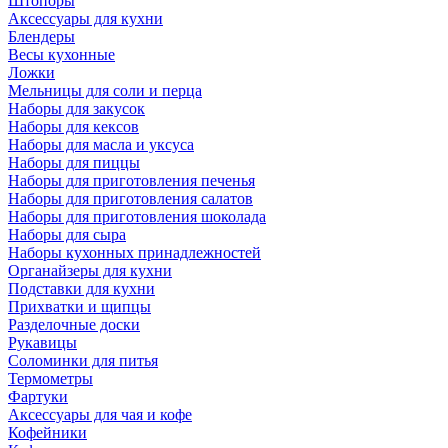
Штопоры
Аксессуары для кухни
Блендеры
Весы кухонные
Ложки
Мельницы для соли и перца
Наборы для закусок
Наборы для кексов
Наборы для масла и уксуса
Наборы для пиццы
Наборы для приготовления печенья
Наборы для приготовления салатов
Наборы для приготовления шоколада
Наборы для сыра
Наборы кухонных принадлежностей
Органайзеры для кухни
Подставки для кухни
Прихватки и щипцы
Разделочные доски
Рукавицы
Соломинки для питья
Термометры
Фартуки
Аксессуары для чая и кофе
Кофейники