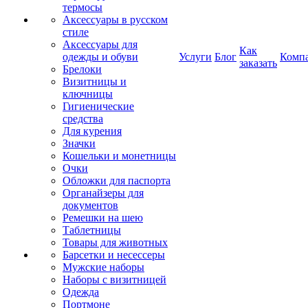
термосы
Аксессуары в русском
стиле
Аксессуары для
Как
одежды и обуви
Услуги
Блог
Комп
заказать
Брелоки
Визитницы и
ключницы
Гигиенические
средства
Для курения
Значки
Кошельки и монетницы
Очки
Обложки для паспорта
Органайзеры для
документов
Ремешки на шею
Таблетницы
Товары для животных
Барсетки и несессеры
Мужские наборы
Наборы с визитницей
Одежда
Портмоне