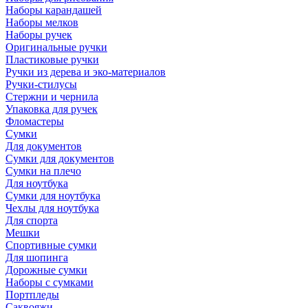
Наборы карандашей
Наборы мелков
Наборы ручек
Оригинальные ручки
Пластиковые ручки
Ручки из дерева и эко-материалов
Ручки-стилусы
Стержни и чернила
Упаковка для ручек
Фломастеры
Сумки
Для документов
Сумки для документов
Сумки на плечо
Для ноутбука
Сумки для ноутбука
Чехлы для ноутбука
Для спорта
Мешки
Спортивные сумки
Для шопинга
Дорожные сумки
Наборы с сумками
Портпледы
Саквояжи