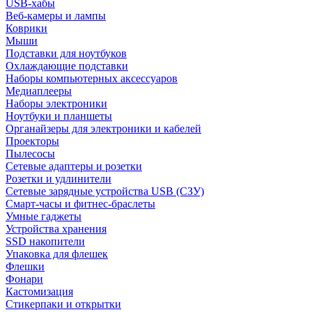
USB-хабы
Веб-камеры и лампы
Коврики
Мыши
Подставки для ноутбуков
Охлаждающие подставки
Наборы компьютерных аксессуаров
Медиаплееры
Наборы электроники
Ноутбуки и планшеты
Органайзеры для электроники и кабелей
Проекторы
Пылесосы
Сетевые адаптеры и розетки
Розетки и удлинители
Сетевые зарядные устройства USB (СЗУ)
Смарт-часы и фитнес-браслеты
Умные гаджеты
Устройства хранения
SSD накопители
Упаковка для флешек
Флешки
Фонари
Кастомизация
Стикерпаки и открытки