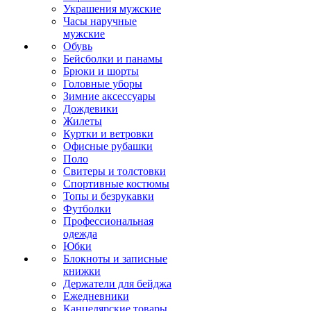
Украшения мужские
Часы наручные
мужские
Обувь
Бейсболки и панамы
Брюки и шорты
Головные уборы
Зимние аксессуары
Дождевики
Жилеты
Куртки и ветровки
Офисные рубашки
Поло
Свитеры и толстовки
Спортивные костюмы
Топы и безрукавки
Футболки
Профессиональная
одежда
Юбки
Блокноты и записные
книжки
Держатели для бейджа
Ежедневники
Канцелярские товары