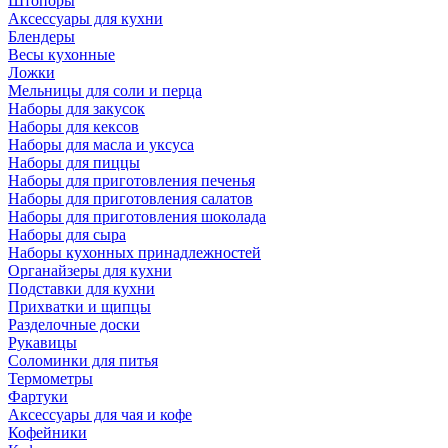
Штопоры
Аксессуары для кухни
Блендеры
Весы кухонные
Ложки
Мельницы для соли и перца
Наборы для закусок
Наборы для кексов
Наборы для масла и уксуса
Наборы для пиццы
Наборы для приготовления печенья
Наборы для приготовления салатов
Наборы для приготовления шоколада
Наборы для сыра
Наборы кухонных принадлежностей
Органайзеры для кухни
Подставки для кухни
Прихватки и щипцы
Разделочные доски
Рукавицы
Соломинки для питья
Термометры
Фартуки
Аксессуары для чая и кофе
Кофейники