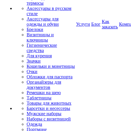
термосы
Аксессуары в русском
стиле
Аксессуары для
Как
одежды и обуви
Услуги
Блог
Комп
заказать
Брелоки
Визитницы и
ключницы
Гигиенические
средства
Для курения
Значки
Кошельки и монетницы
Очки
Обложки для паспорта
Органайзеры для
документов
Ремешки на шею
Таблетницы
Товары для животных
Барсетки и несессеры
Мужские наборы
Наборы с визитницей
Одежда
Портмоне