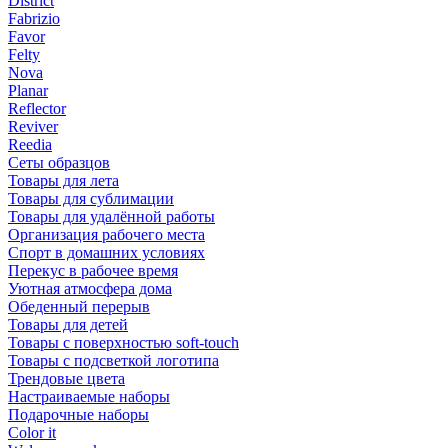
District
Fabrizio
Favor
Felty
Nova
Planar
Reflector
Reviver
Reedia
Сеты образцов
Товары для лета
Товары для сублимации
Товары для удалённой работы
Организация рабочего места
Спорт в домашних условиях
Перекус в рабочее время
Уютная атмосфера дома
Обеденный перерыв
Товары для детей
Товары с поверхностью soft-touch
Товары с подсветкой логотипа
Трендовые цвета
Настраиваемые наборы
Подарочные наборы
Color it