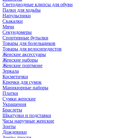
Светодиодные клипсы для обуви
Палки для ходьбы
Напульсники
Скакалки
Мячи
Секундомеры
Спортивные бутылки
Товары для болельщиков
Товары для велосипедистов
Женские аксессуары
Женские наборы
Женские портмоне
Зеркала
Косметички
Крючки для сумок
Маникюрные наборы
Платки
Сумки женские
Украшения
Браслеты
Шкатулки и подставки
Часы наручные женские
Зонты
Дождевики
Зонты-трости