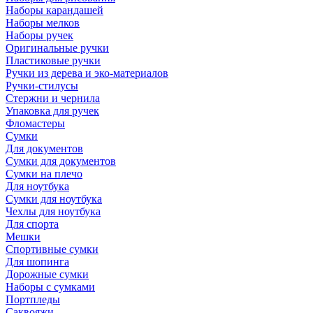
Наборы карандашей
Наборы мелков
Наборы ручек
Оригинальные ручки
Пластиковые ручки
Ручки из дерева и эко-материалов
Ручки-стилусы
Стержни и чернила
Упаковка для ручек
Фломастеры
Сумки
Для документов
Сумки для документов
Сумки на плечо
Для ноутбука
Сумки для ноутбука
Чехлы для ноутбука
Для спорта
Мешки
Спортивные сумки
Для шопинга
Дорожные сумки
Наборы с сумками
Портпледы
Саквояжи