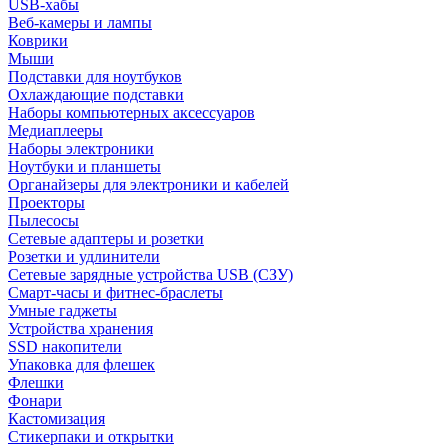
USB-хабы
Веб-камеры и лампы
Коврики
Мыши
Подставки для ноутбуков
Охлаждающие подставки
Наборы компьютерных аксессуаров
Медиаплееры
Наборы электроники
Ноутбуки и планшеты
Органайзеры для электроники и кабелей
Проекторы
Пылесосы
Сетевые адаптеры и розетки
Розетки и удлинители
Сетевые зарядные устройства USB (СЗУ)
Смарт-часы и фитнес-браслеты
Умные гаджеты
Устройства хранения
SSD накопители
Упаковка для флешек
Флешки
Фонари
Кастомизация
Стикерпаки и открытки