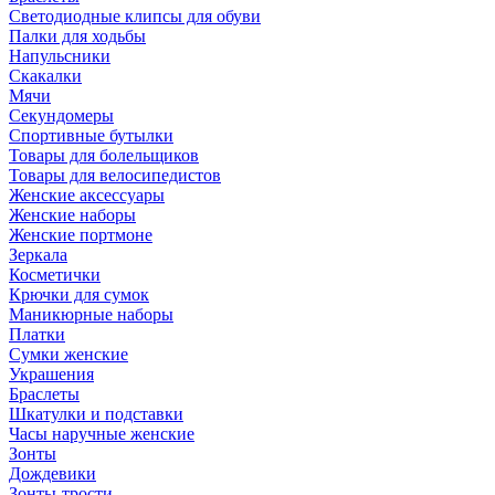
Светодиодные клипсы для обуви
Палки для ходьбы
Напульсники
Скакалки
Мячи
Секундомеры
Спортивные бутылки
Товары для болельщиков
Товары для велосипедистов
Женские аксессуары
Женские наборы
Женские портмоне
Зеркала
Косметички
Крючки для сумок
Маникюрные наборы
Платки
Сумки женские
Украшения
Браслеты
Шкатулки и подставки
Часы наручные женские
Зонты
Дождевики
Зонты-трости