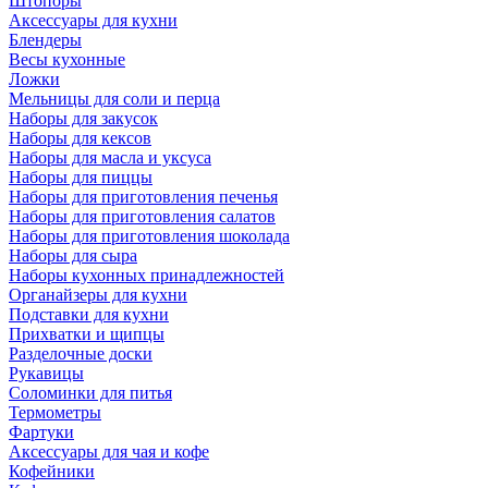
Штопоры
Аксессуары для кухни
Блендеры
Весы кухонные
Ложки
Мельницы для соли и перца
Наборы для закусок
Наборы для кексов
Наборы для масла и уксуса
Наборы для пиццы
Наборы для приготовления печенья
Наборы для приготовления салатов
Наборы для приготовления шоколада
Наборы для сыра
Наборы кухонных принадлежностей
Органайзеры для кухни
Подставки для кухни
Прихватки и щипцы
Разделочные доски
Рукавицы
Соломинки для питья
Термометры
Фартуки
Аксессуары для чая и кофе
Кофейники