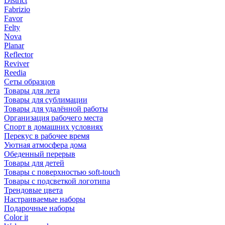
District
Fabrizio
Favor
Felty
Nova
Planar
Reflector
Reviver
Reedia
Сеты образцов
Товары для лета
Товары для сублимации
Товары для удалённой работы
Организация рабочего места
Спорт в домашних условиях
Перекус в рабочее время
Уютная атмосфера дома
Обеденный перерыв
Товары для детей
Товары с поверхностью soft-touch
Товары с подсветкой логотипа
Трендовые цвета
Настраиваемые наборы
Подарочные наборы
Color it