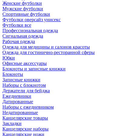
Женские футболки
Мужские футболки
Спортивные футболки
Футболки оверсайз унисекс
Футболки все
Профессиональная одежда
Сигнальная одежда
Рабочая одежда
Одежда для медицины и салонов красоты
Одежда для гостинично-ресторанной сферы
Юбки
Офисные аксессуары
Блокноты и записные книжки
Блокноты
Записные книжки
Наборы с блокнотом
Держатели для бейджа
Ежедневники
Датированные
Наборы с ежедневником
Недатированные
Канцелярские товары
Закладки
Канцелярские наборы
Канцелярские ножи