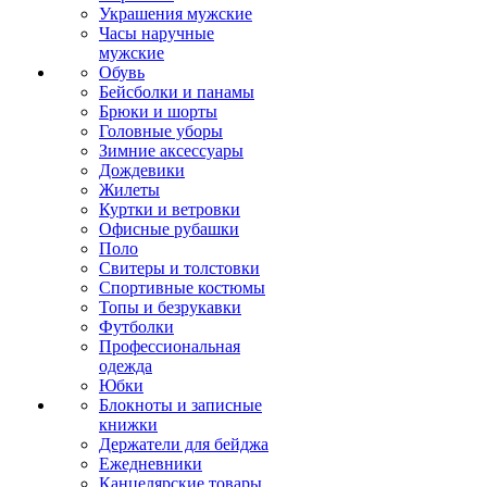
Украшения мужские
Часы наручные
мужские
Обувь
Бейсболки и панамы
Брюки и шорты
Головные уборы
Зимние аксессуары
Дождевики
Жилеты
Куртки и ветровки
Офисные рубашки
Поло
Свитеры и толстовки
Спортивные костюмы
Топы и безрукавки
Футболки
Профессиональная
одежда
Юбки
Блокноты и записные
книжки
Держатели для бейджа
Ежедневники
Канцелярские товары