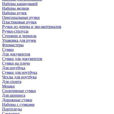
Наборы карандашей
Наборы мелков
Наборы ручек
Оригинальные ручки
Пластиковые ручки
Ручки из дерева и эко-материалов
Ручки-стилусы
Стержни и чернила
Упаковка для ручек
Фломастеры
Сумки
Для документов
Сумки для документов
Сумки на плечо
Для ноутбука
Сумки для ноутбука
Чехлы для ноутбука
Для спорта
Мешки
Спортивные сумки
Для шопинга
Дорожные сумки
Наборы с сумками
Портпледы
Саквояжи