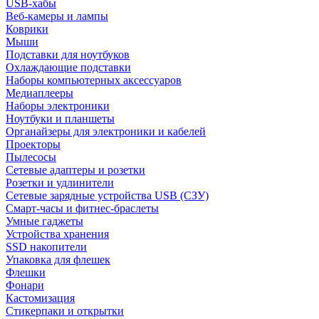
USB-хабы
Веб-камеры и лампы
Коврики
Мыши
Подставки для ноутбуков
Охлаждающие подставки
Наборы компьютерных аксессуаров
Медиаплееры
Наборы электроники
Ноутбуки и планшеты
Органайзеры для электроники и кабелей
Проекторы
Пылесосы
Сетевые адаптеры и розетки
Розетки и удлинители
Сетевые зарядные устройства USB (СЗУ)
Смарт-часы и фитнес-браслеты
Умные гаджеты
Устройства хранения
SSD накопители
Упаковка для флешек
Флешки
Фонари
Кастомизация
Стикерпаки и открытки