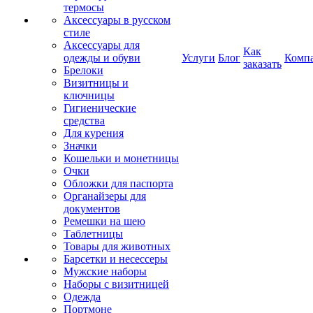
термосы
Аксессуары в русском
стиле
Аксессуары для
Как
одежды и обуви
Услуги
Блог
Комп
заказать
Брелоки
Визитницы и
ключницы
Гигиенические
средства
Для курения
Значки
Кошельки и монетницы
Очки
Обложки для паспорта
Органайзеры для
документов
Ремешки на шею
Таблетницы
Товары для животных
Барсетки и несессеры
Мужские наборы
Наборы с визитницей
Одежда
Портмоне